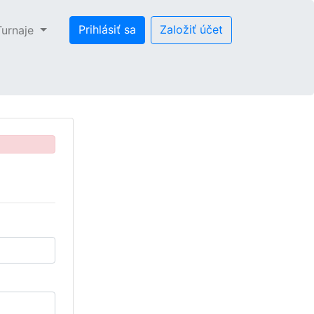
Prihlásiť sa
Založiť účet
Turnaje