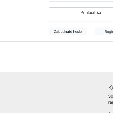
Zabudnuté heslo
Regi
K
Sp
ra